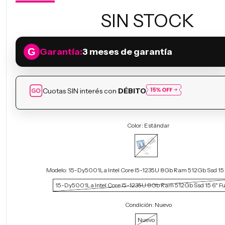
SIN STOCK
Garantía:
3 meses de garantía
Cuotas SIN interés con
DÉBITO
Color:
Estándar
Modelo:
15-Dy5001La Intel Core I5-1235U 8Gb Ram 512Gb Ssd 15 6
15-Dy5001La Intel Core I5-1235U 8Gb Ram 512Gb Ssd 15 6" Fu
Condición:
Nuevo
Nuevo