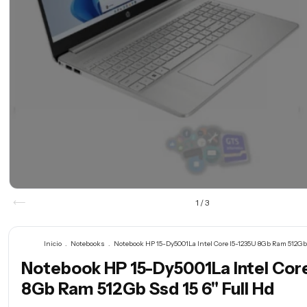
1
/
3
Inicio
.
Notebooks
.
Notebook HP 15-Dy5001La Intel Core I5-1235U 8Gb Ram 512Gb 
Notebook HP 15-Dy5001La Intel Core
8Gb Ram 512Gb Ssd 15 6" Full Hd