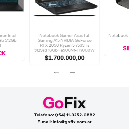
ron Intel
Notebook Gamer Asus Tuf
Notebook 
6Gb 512Gb
Gaming A15 NVIDIA GeForce
1
RTX 2050 Ryzen 5 7535Hs
S
512Ssd 16Gb Fa506Nf-Hn008W
CK
$1.700.000,00
Go
Fix
Telefono: (+54) 11-3252-0882
E-mail: info@gofix.com.ar