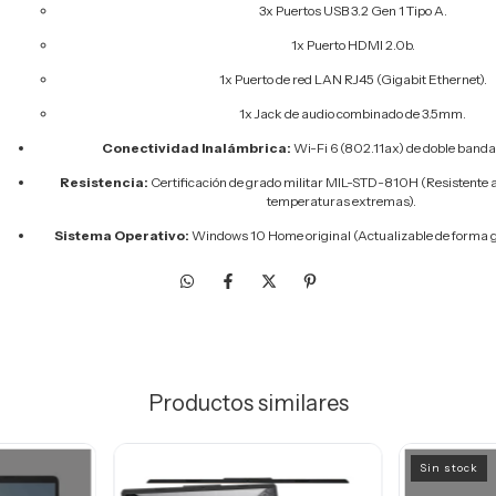
3x Puertos USB 3.2 Gen 1 Tipo A.
1x Puerto HDMI 2.0b.
1x Puerto de red LAN RJ45 (Gigabit Ethernet).
1x Jack de audio combinado de 3.5mm.
Conectividad Inalámbrica:
Wi-Fi 6 (802.11ax) de doble banda +
Resistencia:
Certificación de grado militar MIL-STD-810H (Resistente a
temperaturas extremas).
Sistema Operativo:
Windows 10 Home original (Actualizable de forma g
Productos similares
Sin stock