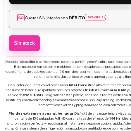
Cuotas SIN interés con
DÉBITO
Descubrí el equilibrio perfecto entre potencia portátil y diseño ultra estilizado con 
Esta notebook rompe con el molde de las computadoras de juego pesadas, o
notablemente delgado (de apenas 19.9 mm de grosor) y líneas limpias de estética p
rendimiento ni la durabilidad extrema que caracteriza a la lín
En su interior, cuenta con el procesador
Intel Core i5
de alto rendimiento optim
consumo de batería, respaldado por unos potentes
16 GB de memoria RAM
y 
rápido de
512 GB SSD
. Los gráficos están potenciados por la tarjeta dedicada
N
3050
, equipada con tecnologías avanzadas como DLSS y Ray Tracing, permitién
competitivos favoritos y programas de edición con total flui
Fluidez extrema en cualquier lugar
Disfrutá de una experiencia visual c
pantalla de 15.6 pulgadas Full HD con una tasa de refresco de
144 Hz
, idea
sincronización perfecta y reaccionar al instante en juegos de acción rápida. Ade
duración y su sistema de refrigeración avanzado con ventiladores de polímero de c