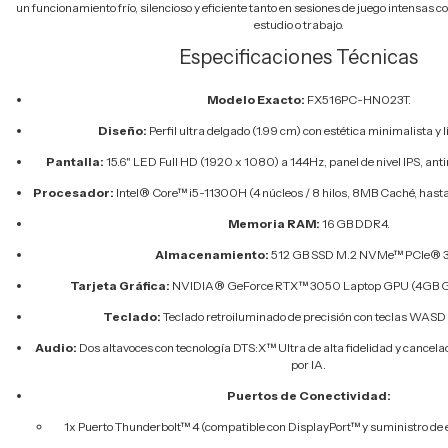
un funcionamiento frío, silencioso y eficiente tanto en sesiones de juego intensas 
estudio o trabajo.
Especificaciones Técnicas
Modelo Exacto:
FX516PC-HN023T.
Diseño:
Perfil ultra delgado (1.99 cm) con estética minimalista y 
Pantalla:
15.6" LED Full HD (1920 x 1080) a 144Hz, panel de nivel IPS, anti
Procesador:
Intel® Core™ i5-11300H (4 núcleos / 8 hilos, 8MB Caché, hasta
Memoria RAM:
16 GB DDR4.
Almacenamiento:
512 GB SSD M.2 NVMe™ PCIe® 3
Tarjeta Gráfica:
NVIDIA® GeForce RTX™ 3050 Laptop GPU (4GB G
Teclado:
Teclado retroiluminado de precisión con teclas WASD
Audio:
Dos altavoces con tecnología DTS:X™ Ultra de alta fidelidad y cancelac
por IA.
Puertos de Conectividad:
1x Puerto Thunderbolt™ 4 (compatible con DisplayPort™ y suministro de 