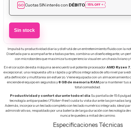
Cuotas SIN interés con
DÉBITO
Impulsá tu productividad diaria y disfrutá de un entretenimiento fluido con la n
Diseñada para acompañarte a todas partes, combina un diseño elegante, un perf
con microbordes que maximiza tu experiencia visual en un chasis liviano y f
En el corazón de esta máquina se encuentra el potente procesador
AMD Ryzen 7
excepcional, una respuesta ultra rápida y gráficos integrados de alto nivel para ed
alta definición y multitarea sin esfuerzo. Viene equipada con un almacenamiento 
enciende el equipo en segundos y
8 GB de memoria RAM
para mantener tus a
total comodidad.
Productividad y confort durante todo el día
Su pantalla de 15.6 pulga
tecnología antiparpadeo (
Flicker-free
) cuida tu vista durante las jornadas larg
Además, incorpora un teclado completo con teclado numérico integrado, ideal para
administrativas, respaldado por una batería de larga duración con tecnología de
nunca te quedes a mitad de camino.
Especificaciones Técnicas