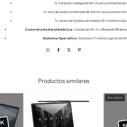
1x Conector inteligente de CA para alimentación
1x Jack de audio combinado de 3.5mm (auriculares/mic
1x Lector de tarjetas de medios SD multiformato
Conectividad Inalámbrica:
Combo de Wi-Fi y Bluetooth® de ex
Sistema Operativo:
Windows 11 Home original de 64 
Productos similares
Sin stock