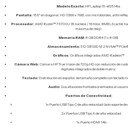
Modelo Exacto:
HP Laptop 15-ef2514la.
Pantalla:
15.6" en diagonal, HD (1366 x 768), con microbordes, antirrefleja
Procesador:
AMD Ryzen™ 7 5700U (8 núcleos / 16 hilos, 8MB L3 caché, ha
máxima de reloj).
Memoria RAM:
8 GB DDR4 (1 x 8 GB).
Almacenamiento:
512 GB SSD M.2 NVMe™ PCIe
Gráficos:
Gráficos integrados AMD Radeon™.
Cámara Web:
Cámara HP True Vision de 720p HD con reducción de ruido
digitales integrados de doble matriz.
Teclado:
Distribución en español, de tamaño completo con teclado n
Audio:
Dos altavoces frontales orientados al usuario
Puertos de Conectividad:
1x Puerto USB Tipo C de alta velocidad (solo soporte de 
2x Puertos USB Tipo A de alta velocidad.
1x Puerto HDMI 1.4b.