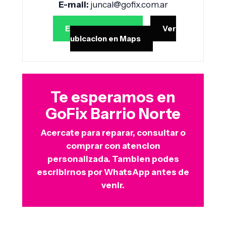
E-mail:
juncal@gofix.com.ar
Enviar WhatsApp
Ver
ubicacion en Maps
Te esperamos en
GoFix Barrio Norte
Acercate para reparar, consultar o
comprar con atencion
personalizada. Tambien podes
escribirnos por WhatsApp antes de
venir.