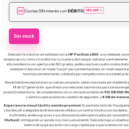
Cuotas SIN interés con
DÉBITO
Descubrí la máxima versatilidad con la
HP Pavilion x360
, una notebook conv
adaptarse a tu ritmo y transformar tu manera de trabajar, estudiar o entretenerte.
alta resistencia con apertura de 360 grados, podés usarla en cuatro modos disti
notebook tradicional, en modo "carpa" para presentaciones, en modo soporte p
favoritas cómodamente, o doblada por completo como una tablet prácti
Rendimiento excepcional en un cuerpo compacto: viene impulsada por el potente
i7
de 12.ª generación, que ofrece una velocidad asombrosa para tareas exige
productividad diaria. Se complementa con un almacenamiento de
512 GB SSD N
y abre tus aplicaciones en cuestión de segundos, y
8 GB de memo
Experiencia visual táctil y sonido premium
Su pantalla táctil de 14 pulgad
y bordes ultra delgados te ofrece colores nítidos y un control intuitivo con los dedo
multimedia se eleva gracias a sus altavoces duales optimizados por los expert
Olufsen)
, entregando un sonido rico, claro y envolvente. Todo esto bajo un diseño e
batería de larga duración con carga rápida para que la lleves con vos t