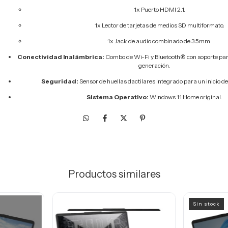
1x Puerto HDMI 2.1.
1x Lector de tarjetas de medios SD multiformato.
1x Jack de audio combinado de 3.5mm.
Conectividad Inalámbrica:
Combo de Wi-Fi y Bluetooth® con soporte par
generación.
Seguridad:
Sensor de huellas dactilares integrado para un inicio de
Sistema Operativo:
Windows 11 Home original.
Productos similares
Sin stock