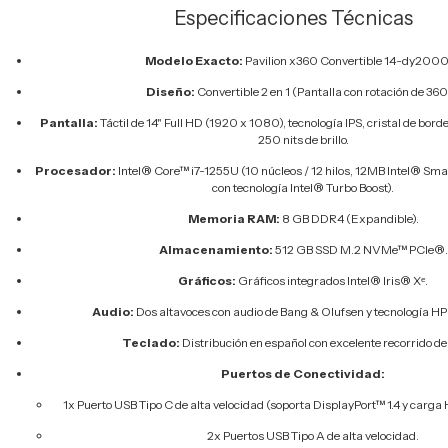
Especificaciones Técnicas
Modelo Exacto:
Pavilion x360 Convertible 14-dy2000
Diseño:
Convertible 2 en 1 (Pantalla con rotación de 360
Pantalla:
Táctil de 14" Full HD (1920 x 1080), tecnología IPS, cristal de bord
250 nits de brillo.
Procesador:
Intel® Core™ i7-1255U (10 núcleos / 12 hilos, 12MB Intel® Sma
con tecnología Intel® Turbo Boost).
Memoria RAM:
8 GB DDR4 (Expandible).
Almacenamiento:
512 GB SSD M.2 NVMe™ PCIe®.
Gráficos:
Gráficos integrados Intel® Iris® Xᵉ.
Audio:
Dos altavoces con audio de Bang & Olufsen y tecnología HP
Teclado:
Distribución en español con excelente recorrido de 
Puertos de Conectividad:
1x Puerto USB Tipo C de alta velocidad (soporta DisplayPort™ 1.4 y carga
2x Puertos USB Tipo A de alta velocidad.