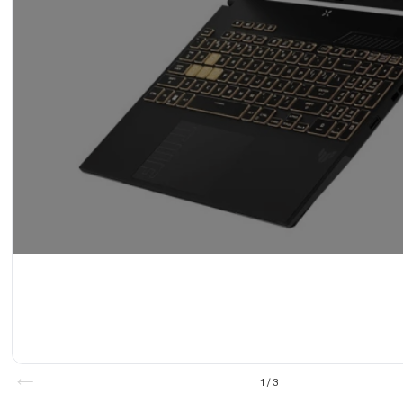
1
/
3