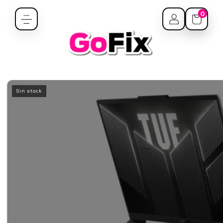
0
Sin stock