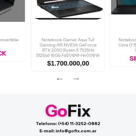
onvertible
Notebook Gamer Asus Tuf
Notebook
Gaming A15 NVIDIA GeForce
Core I7 
RTX 2050 Ryzen 5 7535Hs
CK
512Ssd 16Gb Fa506Nf-Hn008W
S
$1.700.000,00
Go
Fix
Telefono: (+54) 11-3252-0882
E-mail: info@gofix.com.ar