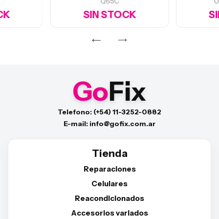
Q65C
U
CK
SIN STOCK
S
Go
Fix
Telefono: (+54) 11-3252-0882
E-mail: info@gofix.com.ar
Tienda
Reparaciones
Celulares
Reacondicionados
Accesorios variados