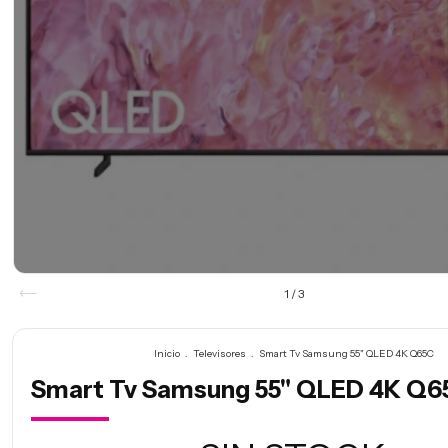
1
/
3
Inicio
.
Televisores
.
Smart Tv Samsung 55" QLED 4K Q65C
Smart Tv Samsung 55" QLED 4K Q6