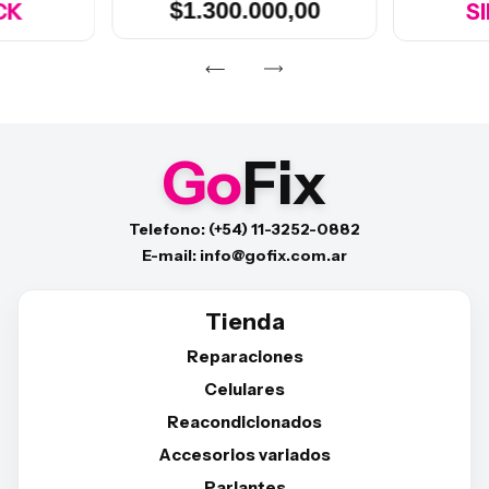
$1.300.000,00
CK
S
Go
Fix
Telefono: (+54) 11-3252-0882
E-mail: info@gofix.com.ar
Tienda
Reparaciones
Celulares
Reacondicionados
Accesorios variados
Parlantes