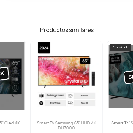
Productos similares
Sin stock
5" Qled 4K
Smart Tv Samsung 65" UHD 4K
Smart TV 
DU7000