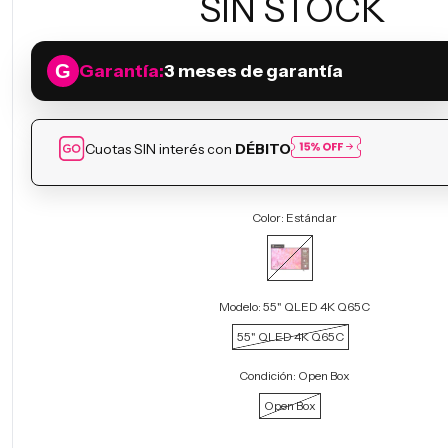
SIN STOCK
Garantía:
3 meses de garantía
Cuotas SIN interés con
DÉBITO
Color:
Estándar
Modelo:
55" QLED 4K Q65C
55" QLED 4K Q65C
Condición:
Open Box
Open Box