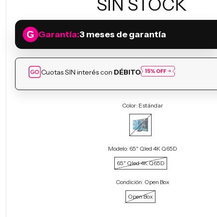
SIN STOCK
Garantía:
3 meses de garantía
Cuotas SIN interés con
DÉBITO
Color:
Estándar
Modelo:
65" Qled 4K Q65D
65" Qled 4K Q65D
Condición:
Open Box
Open Box