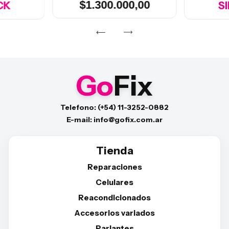
$1.300.000,00
CK
S
Go
Fix
Telefono: (+54) 11-3252-0882
E-mail: info@gofix.com.ar
Tienda
Reparaciones
Celulares
Reacondicionados
Accesorios variados
Parlantes