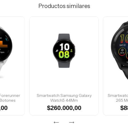
Productos similares
Forerunner
Smartwatch Samsung Galaxy
Smartwatc
 Botones
Watch5 44Mm
265 M
,00
$260.000,00
$8