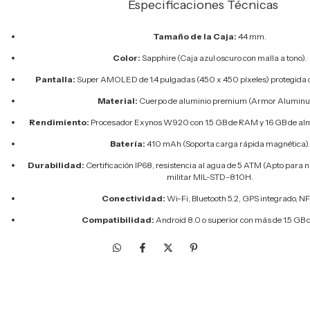
Especificaciones Técnicas
Tamaño de la Caja:
44 mm.
Color:
Sapphire (Caja azul oscuro con malla a tono).
Pantalla:
Super AMOLED de 1.4 pulgadas (450 x 450 píxeles) protegida co
Material:
Cuerpo de aluminio premium (Armor Aluminu
Rendimiento:
Procesador Exynos W920 con 1.5 GB de RAM y 16 GB de al
Batería:
410 mAh (Soporta carga rápida magnética).
Durabilidad:
Certificación IP68, resistencia al agua de 5 ATM (Apto para na
militar MIL-STD-810H.
Conectividad:
Wi-Fi, Bluetooth 5.2, GPS integrado, N
Compatibilidad:
Android 8.0 o superior con más de 1.5 GB