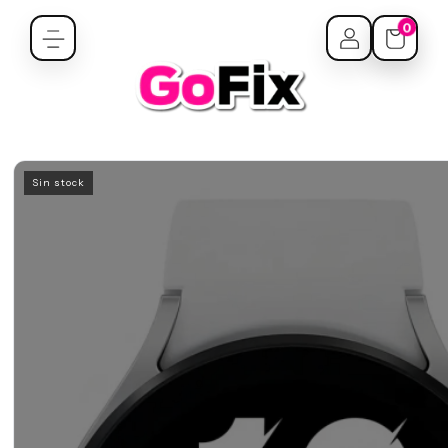
0
Sin stock