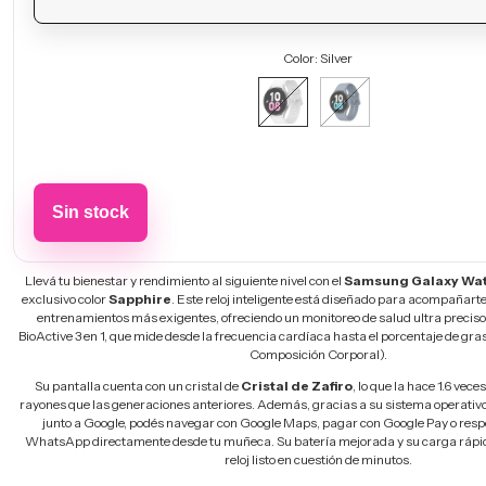
Color:
Silver
Llevá tu bienestar y rendimiento al siguiente nivel con el
Samsung Galaxy Wa
exclusivo color
Sapphire
. Este reloj inteligente está diseñado para acompañarte 
entrenamientos más exigentes, ofreciendo un monitoreo de salud ultra preciso
BioActive 3 en 1, que mide desde la frecuencia cardíaca hasta el porcentaje de gra
Composición Corporal).
Su pantalla cuenta con un cristal de
Cristal de Zafiro
, lo que la hace 1.6 vece
rayones que las generaciones anteriores. Además, gracias a su sistema operati
junto a Google, podés navegar con Google Maps, pagar con Google Pay o res
WhatsApp directamente desde tu muñeca. Su batería mejorada y su carga rápida
reloj listo en cuestión de minutos.