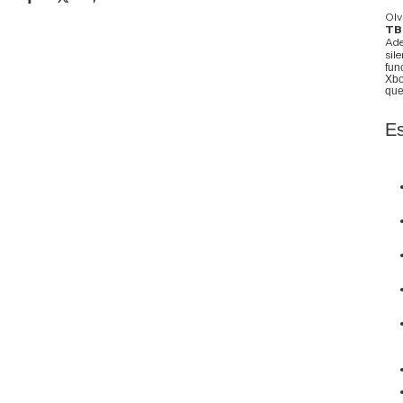
Olv
TB
Ade
sil
fun
Xbo
que
Es