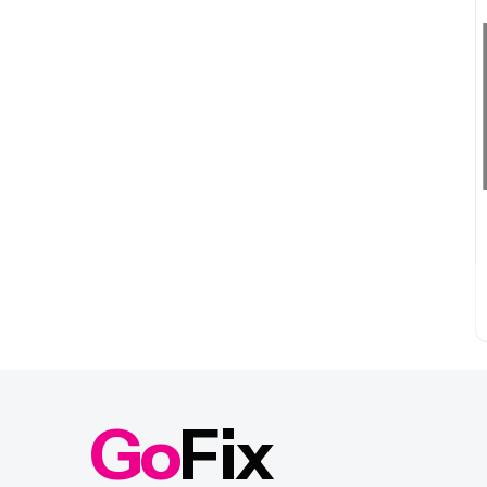
Go
Fix