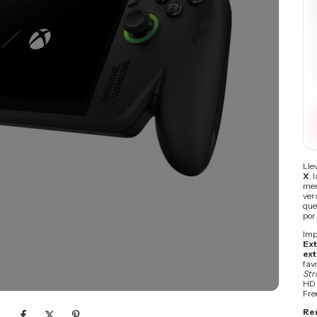
Lle
X
, 
mer
ver
que
por
Imp
Ex
ex
fav
Str
HD 
Fre
Re