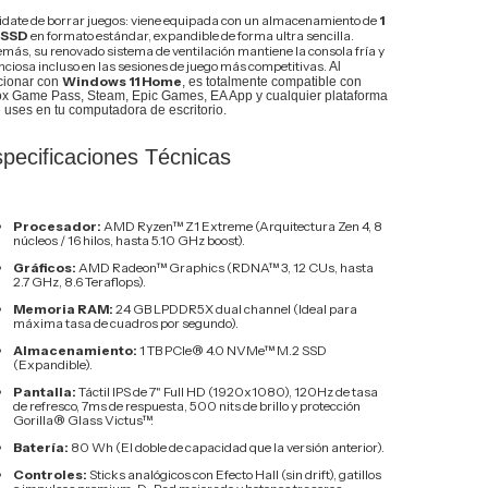
idate de borrar juegos: viene equipada con un almacenamiento de
1
 SSD
en formato estándar, expandible de forma ultra sencilla.
más, su renovado sistema de ventilación mantiene la consola fría y
enciosa incluso en las sesiones de juego más competitivas.
Al
Windows 11 Home
cionar con
, es totalmente compatible con
x Game Pass, Steam, Epic Games, EA App y cualquier plataforma
 uses en tu computadora de escritorio.
pecificaciones Técnicas
Procesador:
AMD Ryzen™ Z1 Extreme (Arquitectura Zen 4, 8
núcleos / 16 hilos, hasta 5.10 GHz boost).
Gráficos:
AMD Radeon™ Graphics (RDNA™ 3, 12 CUs, hasta
2.7 GHz, 8.6 Teraflops).
Memoria RAM:
24 GB LPDDR5X dual channel (Ideal para
máxima tasa de cuadros por segundo).
Almacenamiento:
1 TB PCIe® 4.0 NVMe™ M.2 SSD
(Expandible).
Pantalla:
Táctil IPS de 7" Full HD (1920x1080), 120Hz de tasa
de refresco, 7ms de respuesta, 500 nits de brillo y protección
Gorilla® Glass Victus™.
Batería:
80 Wh (El doble de capacidad que la versión anterior).
Controles:
Sticks analógicos con Efecto Hall (sin drift), gatillos