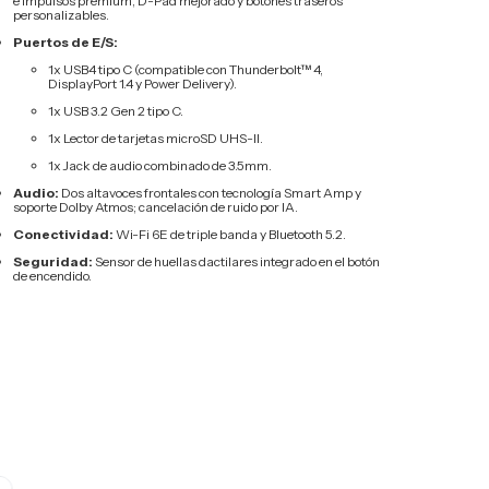
e impulsos premium, D-Pad mejorado y botones traseros
personalizables.
Puertos de E/S:
1x USB4 tipo C (compatible con Thunderbolt™ 4,
DisplayPort 1.4 y Power Delivery).
1x USB 3.2 Gen 2 tipo C.
1x Lector de tarjetas microSD UHS-II.
1x Jack de audio combinado de 3.5mm.
Audio:
Dos altavoces frontales con tecnología Smart Amp y
soporte Dolby Atmos; cancelación de ruido por IA.
Conectividad:
Wi-Fi 6E de triple banda y Bluetooth 5.2.
Seguridad:
Sensor de huellas dactilares integrado en el botón
de encendido.