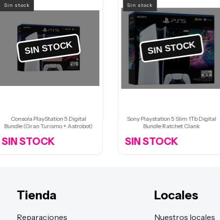
Sin stock
Sin stock
Consola PlayStation 5 Digital
Sony Playstation 5 Slim 1Tb Digital
Bundle (Gran Turismo + Astrobot)
Bundle Ratchet Clank
SIN STOCK
SIN STOCK
Tienda
Locales
Reparaciones
Nuestros locales