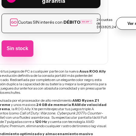
garantía
24
cuotas
Cuotas SIN interés con
DÉBITO
de
Ver 
$153.825,24
vá tus juegos de PC a cualquier parte con la nueva
Asus ROG Ally
la evolución definitiva de la consola portátil más potente del
cado.
Rediseñada por completo en un elegante color negro, esta
sión duplica la capacidad de su batería y mejora la ergonomía para
 juegues durante horas con absoluta comodidad y sin preocuparte
 los enchufes.
ulsada por el procesador de alto rendimiento
AMD Ryzen Z1
treme
y unos masivos
24 GB de memoria RAM de velocidad
trema
, la ROG Ally X te permite ejecutar tus juegos triple A
oritos (como
Call of Duty: Warzone
,
Cyberpunk 2077
o
Counter-
ike
) con una fluidez asombrosa.
Su espectacular pantalla táctil Full
de 7 pulgadas corre a
120 Hz
y cuenta con tecnología AMD
eSync Premium, eliminando cualquier rastro de tirones o lag visual.
ndimiento optimizado y almacenamiento masivo