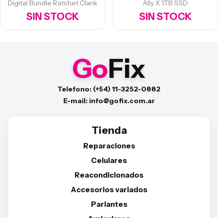
Digital Bundle Ratchet Clank
Ally X 1TB SSD
SIN STOCK
SIN STOCK
Go
Fix
Telefono: (+54) 11-3252-0882
E-mail: info@gofix.com.ar
Tienda
Reparaciones
Celulares
Reacondicionados
Accesorios variados
Parlantes