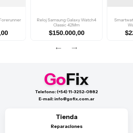
Forerunner
Reloj Samsung Galaxy Watch4
Smartwat
Classic 42Mm
Wa
,00
$150.000,00
$2
Go
Fix
Telefono: (+54) 11-3252-0882
E-mail: info@gofix.com.ar
Tienda
Reparaciones