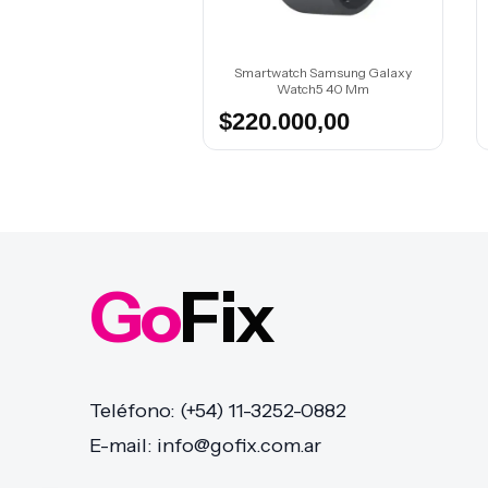
atch Garmin Forerunner
Smartwatch Samsung Galaxy
Amoled Tactil Botones
Watch5 40 Mm
.000,00
$220.000,00
Go
Fix
Teléfono: (+54) 11-3252-0882
E-mail: info@gofix.com.ar