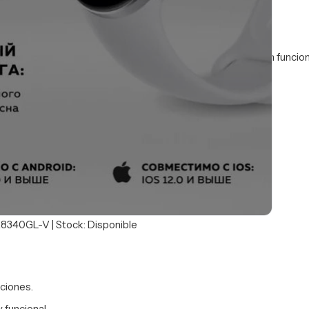
pañar entrenamientos, actividad diaria y notificaciones, con funci
HR8340GL-V | Stock: Disponible
aciones.
funcional.