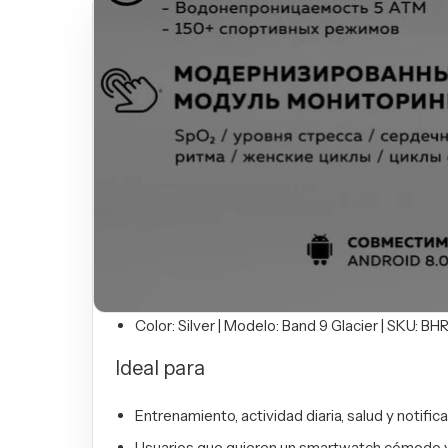
Smart Band Xiaomi 9 Glacier
El Smart Band Xiaomi 9 Glacier es ideal para acom
Ficha técnica
Marca:
Xiaomi
Modelo:
Smart Band Xiaomi 9 Glacier
Categoría:
Relojes
Variantes disponibles
Color: Silver | Modelo: Band 9 Glacier | SKU: B
Ideal para
Entrenamiento, actividad diaria, salud y notific
Usuarios que quieren un smartwatch cómodo y 