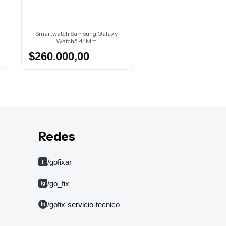
Smartwatch Samsung Galaxy
Smartwatch Xiaomi Red
Watch5 44Mm
2 Lite Reloj Intelige
$260.000,00
$65.000,00
Redes