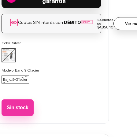
garantía
24
cuotas
Cuotas SIN interés con
DÉBITO
de
Ver má
$4.858,10
Color:
Silver
Modelo:
Band 9 Glacier
Band 9 Glacier