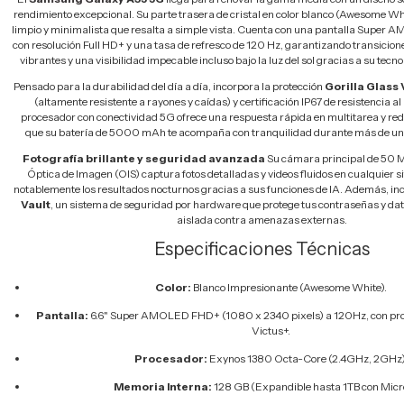
rendimiento excepcional. Su parte trasera de cristal en color blanco (Awesome Wh
limpio y minimalista que resalta a simple vista. Cuenta con una pantalla Super 
con resolución Full HD+ y una tasa de refresco de 120 Hz, garantizando transicione
vibrantes y una visibilidad impecable incluso bajo la luz del sol gracias a su tecn
Pensado para la durabilidad del día a día, incorpora la protección
Gorilla Glass
(altamente resistente a rayones y caídas) y certificación IP67 de resistencia al 
procesador con conectividad 5G ofrece una respuesta rápida en multitarea y red
que su batería de 5000 mAh te acompaña con tranquilidad durante más de un
Fotografía brillante y seguridad avanzada
Su cámara principal de 50 M
Óptica de Imagen (OIS) captura fotos detalladas y videos fluidos en cualquier 
notablemente los resultados nocturnos gracias a sus funciones de IA. Además, in
Vault
, un sistema de seguridad por hardware que protege tus contraseñas y da
aislada contra amenazas externas.
Especificaciones Técnicas
Color:
Blanco Impresionante (Awesome White).
Pantalla:
6.6" Super AMOLED FHD+ (1080 x 2340 pixels) a 120Hz, con prot
Victus+.
Procesador:
Exynos 1380 Octa-Core (2.4GHz, 2GHz)
Memoria Interna:
128 GB (Expandible hasta 1TB con Micr