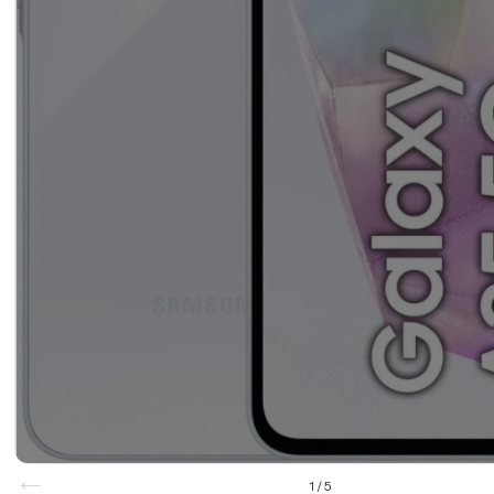
1
/
5