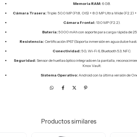
Memoria RAM:
6 GB.
Cámara Trasera:
Triple: 50.0 MP (F1.8, OIS) + 8.0 MP Ultra Wide (F2.2) 
Cámara Frontal:
13.0 MP (F2.2).
Batería:
5000 mAh con soporte para carga rápida de 2
Resistencia:
Certificación IP67 (Soporta inmersión en agua dulce hast
Conectividad:
5G, Wi-Fi 6, Bluetooth 5.3, NFC.
Seguridad:
Sensor de huellas óptico integrado en la pantalla, reconocimi
Knox Vault.
Sistema Operativo:
Android con la última versión de One
Productos similares