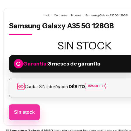
Inicio
.
Celulares
.
Nuevos
.
Samsung Galaxy A35 5G 128GB
Samsung Galaxy A35 5G 128GB
SIN STOCK
Garantía:
3 meses de garantía
Cuotas SIN interés con
DÉBITO
El
Samsung Galaxy A35 5G
llega para renovar la gama media con un diseño so