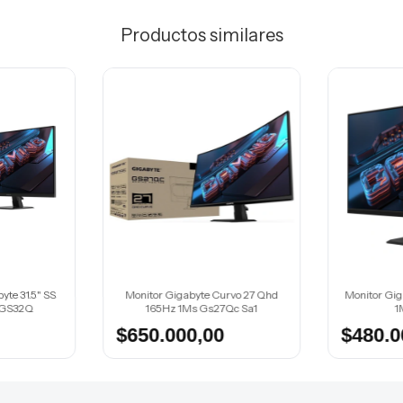
Productos similares
te 31.5" SS
Monitor Gigabyte Curvo 27 Qhd
Monitor Gig
- GS32Q
165Hz 1Ms Gs27Qc Sa1
1
$650.000,00
$480.0