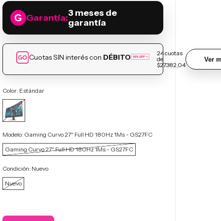
3 meses de
Garantía:
garantía
24
cuotas
Cuotas SIN interés con
DÉBITO
de
Ver m
$27.382,04
Color:
Estándar
Modelo:
Gaming Curvo 27" Full HD 180Hz 1Ms - GS27FC
Gaming Curvo 27" Full HD 180Hz 1Ms - GS27FC
Condición:
Nuevo
Nuevo