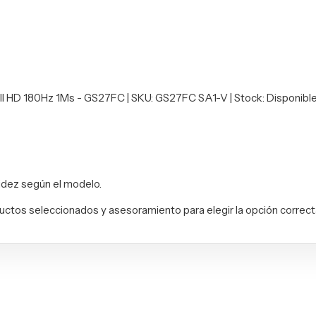
ull HD 180Hz 1Ms - GS27FC | SKU: GS27FC SA1-V | Stock: Disponibl
uidez según el modelo.
uctos seleccionados y asesoramiento para elegir la opción correc