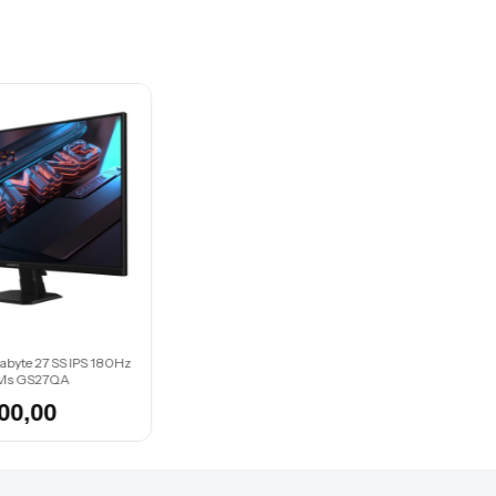
abyte 27 SS IPS 180Hz
Ms GS27QA
00,00